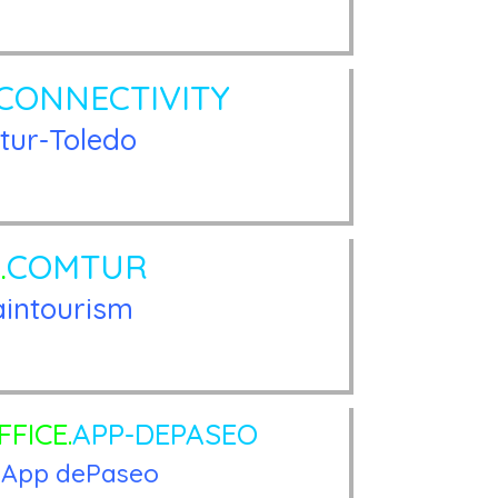
CONNECTIVITY
ur-Toledo
.
COMTUR
intourism
FICE.
APP-DEPASEO
App dePaseo