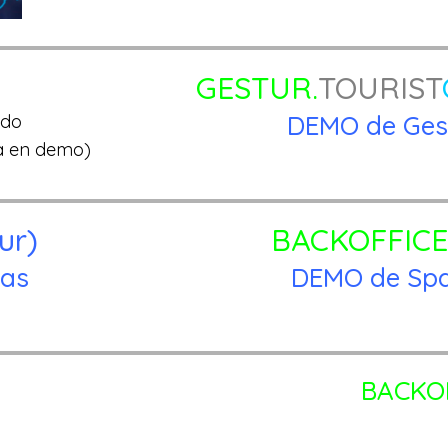
GESTUR.
TOURIST
DEMO de Gest
edo
ía en demo)
ur)
BACKOFFICE
ias
DEMO de Spa
BACKOF